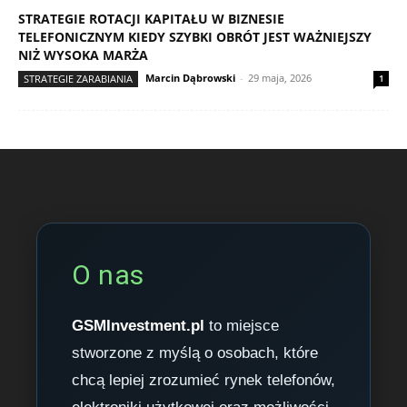
STRATEGIE ROTACJI KAPITAŁU W BIZNESIE
TELEFONICZNYM KIEDY SZYBKI OBRÓT JEST WAŻNIEJSZY
NIŻ WYSOKA MARŻA
Marcin Dąbrowski
-
29 maja, 2026
STRATEGIE ZARABIANIA
1
O nas
GSMInvestment.pl
to miejsce
stworzone z myślą o osobach, które
chcą lepiej zrozumieć rynek telefonów,