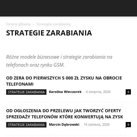
Strona główna
Strategie zarabiania
STRATEGIE ZARABIANIA
ANALIZA RYNKU GSM
CASE STUDIES I ANALIZY ZYSKÓW
CENY I TRENDY
CZYTELNICY PISZĄ
FINANSE I PODATKI
Różne modele biznesowe i strategie zarabiania na
FLIPPING TELEFONÓW
INWESTOWANIE W ELEKTRONIKĘ
MODELE I MARKI
NARZĘDZIA I OPROGRAMOWANIE
telefonach oraz rynku GSM.
RYZYKO I BEZPIECZEŃSTWO
SERWIS I NAPRAWY
SPRZEDAŻ I KANAŁY ZBYTU
STRATEGIE ZARABIANIA
OD ZERA DO PIERWSZYCH 5 000 ZŁ ZYSKU NA OBROCIE
TELEFONY REGENEROWANE
TELEFONY UŻYWANE
TELEFONAMI
ŹRÓDŁA ZAKUPU
Karolina Wieczorek
-
6 sierpnia, 2026
STRATEGIE ZARABIANIA
0
OD OGŁOSZENIA DO PRZELEWU JAK TWORZYĆ OFERTY
SPRZEDAŻY TELEFONÓW KTÓRE KONWERTUJĄ NA ZYSK
Marcin Dąbrowski
-
14 czerwca, 2026
STRATEGIE ZARABIANIA
0